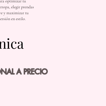
ara optimizar tu
rropa, elegir prendas
ve y maximizar tu
ersión en estilo.
nica
nica
NAL A PRECIO