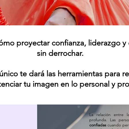
mo proyectar confianza, liderazgo y 
sin derrochar.
 único te dará las herramientas para r
tenciar tu imagen en lo personal y pro
La relación entre 
profunda. Las pers
confiadas
cuando perc