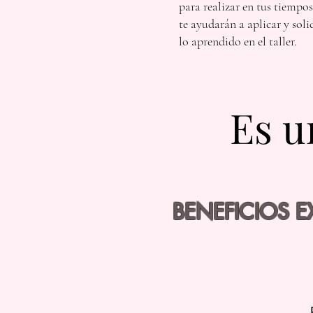
para realizar en tus tiempos
te ayudarán a aplicar y soli
lo aprendido en el taller.
Es u
Es u
BENEFICIOS 