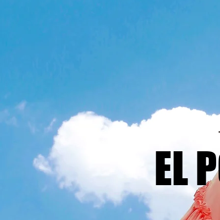
EL 
EL 