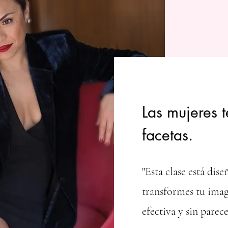
Reserva un lugar
Las mujeres
facetas.
"Esta clase está dis
transformes tu imag
efectiva y sin parec