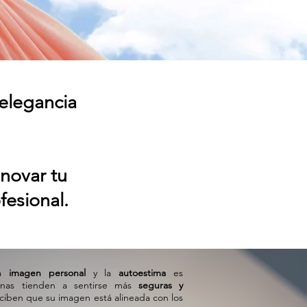
elegancia
enovar tu
fesional.
la
imagen personal
y la
autoestima
es
onas tienden a sentirse más
seguras y
iben que su imagen está alineada con los