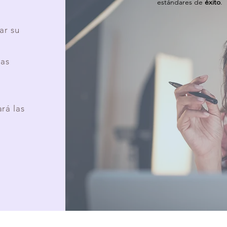
estándares de
éxito
.
ar su
das
rá las