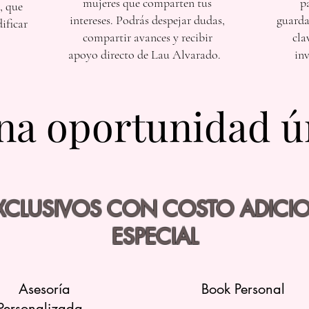
mujeres que comparten tus
p
, que
intereses. Podrás despejar dudas,
guarda
dificar
compartir avances y recibir
cla
apoyo directo de Lau Alvarado.
inv
na oportunidad ú
na oportunidad ú
EXCLUSIVOS CON COSTO ADICIO
ESPECIAL
Asesoría
Book Personal
Personalizada